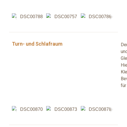
Turn- und Schlafraum
Der
un
Gl
Hi
Kl
Be
für